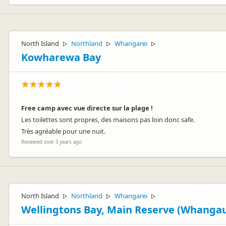
North Island
Northland
Whangarei
▷
▷
▷
Kowharewa Bay
Free camp avec vue directe sur la plage !
Les toilettes sont propres, des maisons pas loin donc safe.
Très agréable pour une nuit.
Reviewed over 3 years ago
North Island
Northland
Whangarei
▷
▷
▷
Wellingtons Bay, Main Reserve (Whanga