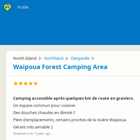
Profile
North Island
Northland
Dargaville
▷
▷
▷
Waipoua Forest Camping Area
Camping accessible après quelques km de route en graviers.
Un espace commun pour cuisiner.
Des douches chaudes en illimité !!
Plein d'emplacements, certains proches de la rivière Waipoua.
Gérant très aimable :)
Reviewed over 3 years ago