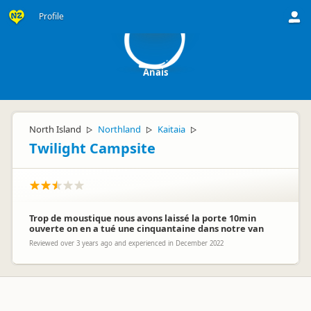
A
Profile
Anais
North Island
Northland
Kaitaia
▷
▷
▷
Twilight Campsite
Trop de moustique nous avons laissé la porte 10min
ouverte on en a tué une cinquantaine dans notre van
Reviewed over 3 years ago and experienced in December 2022