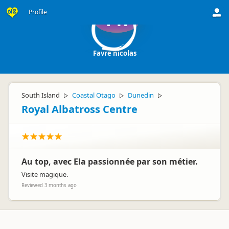
Profile
Fn
Favre nicolas
South Island
Coastal Otago
Dunedin
▷
▷
▷
Royal Albatross Centre
Au top, avec Ela passionnée par son métier.
Visite magique.
Reviewed 3 months ago